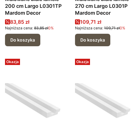
200 cm Largo L0301TP
270 cm Largo L0301P
Mardom Decor
Mardom Decor
Cena promocyjna
Cena promocyjna
83,85 zł
109,71 zł
Najniższa cena:
83,85 zł
0%
Najniższa cena:
109,71 zł
0%
Do koszyka
Do koszyka
Okazja
Okazja