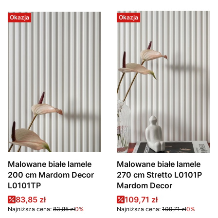
Okazja
Okazja
Malowane białe lamele
Malowane białe lamele
200 cm Mardom Decor
270 cm Stretto L0101P
L0101TP
Mardom Decor
Cena promocyjna
Cena promocyjna
83,85 zł
109,71 zł
Najniższa cena:
83,85 zł
0%
Najniższa cena:
109,71 zł
0%