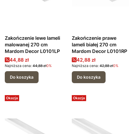
Zakończenie lewe lameli
Zakończenie prawe
malowanej 270 cm
lameli białej 270 cm
Mardom Decor L0101LP
Mardom Decor L0101RP
Cena promocyjna
Cena promocyjna
44,88 zł
42,88 zł
Najniższa cena:
44,88 zł
0%
Najniższa cena:
42,88 zł
0%
Do koszyka
Do koszyka
Okazja
Okazja