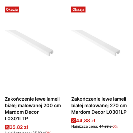
Okazja
Okazja
Zakończenie lewe lameli
Zakończenie lewe lameli
białej malowanej 200 cm
białej malowanej 270 cm
Mardom Decor
Mardom Decor L0301LP
L0301LTP
Cena promocyjna
44,88 zł
Cena promocyjna
35,82 zł
Najniższa cena:
44,88 zł
0%
Najniższa cena:
35,82 zł
0%