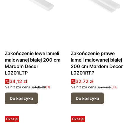
Zakończenie lewe lameli
Zakończenie prawe
malowanej białej 200 cm
lameli malowanej białej
Mardom Decor
200 cm Mardom Decor
L0201LTP
L0201RTP
Cena promocyjna
Cena promocyjna
34,12 zł
32,72 zł
Najniższa cena:
34,12 zł
0%
Najniższa cena:
32,72 zł
0%
Do koszyka
Do koszyka
Okazja
Okazja