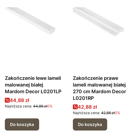
Zakończenie lewe lameli
Zakończenie prawe
malowanej białej
lameli malowanej białej
Mardom Decor L0201LP
270 cm Mardom Decor
L0201RP
Cena promocyjna
44,88 zł
Cena promocyjna
Najniższa cena:
44,88 zł
0%
42,88 zł
Najniższa cena:
42,88 zł
0%
Do koszyka
Do koszyka