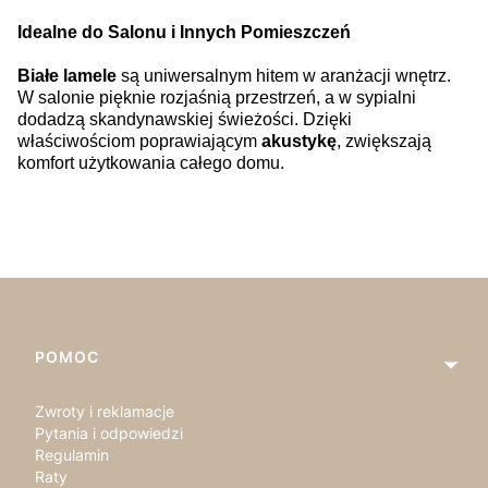
Idealne do Salonu i Innych Pomieszczeń
Białe lamele
są uniwersalnym hitem w aranżacji wnętrz.
W salonie pięknie rozjaśnią przestrzeń, a w sypialni
dodadzą skandynawskiej świeżości. Dzięki
właściwościom poprawiającym
akustykę
, zwiększają
komfort użytkowania całego domu.
Linki w stopce
POMOC
Zwroty i reklamacje
Pytania i odpowiedzi
Regulamin
Raty