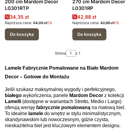
200 cm Mardom Decor
270 cm Mardom Decor
L0301RTP
L0301RP
Cena promocyjna
Cena promocyjna
34,35 zł
42,88 zł
Najniższa cena:
34,35 zł
0%
Najniższa cena:
42,88 zł
0%
Do koszyka
Do koszyka
Strona
z 1
Lamele Fabrycznie Pomalowane na Biało Mardom
Decor – Gotowe do Montażu
Jeśli szukasz maksymalnej wygody i perfekcyjnego,
białego
wykończenia, panele
Mardom Decor
z kolekcji
Lamelli
(dostępne w wariantach Stretto, Medio i Largo)
oferują wersję
fabrycznie pomalowaną
na matową biel.
To idealne
lamele
do wnętrz w stylu minimalistycznym,
skandynawskim lub nowoczesnym, gdzie czysta,
nieskazitelna biel jest kluczowym elementem designu.