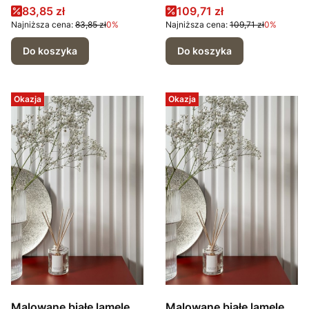
Cena promocyjna
Cena promocyjna
83,85 zł
109,71 zł
Najniższa cena:
83,85 zł
0%
Najniższa cena:
109,71 zł
0%
Do koszyka
Do koszyka
Okazja
Okazja
Malowane białe lamele
Malowane białe lamele