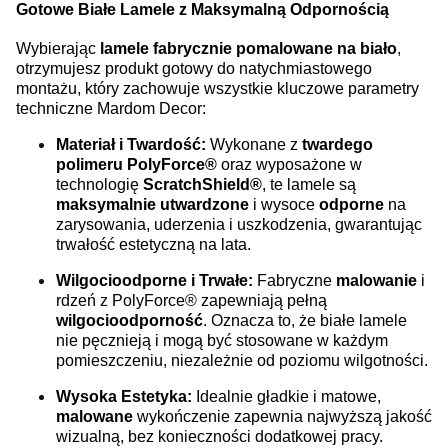
Gotowe Białe Lamele z Maksymalną Odpornością
Wybierając
lamele fabrycznie pomalowane na biało
,
otrzymujesz produkt gotowy do natychmiastowego
montażu, który zachowuje wszystkie kluczowe parametry
techniczne Mardom Decor:
Materiał i Twardość:
Wykonane z
twardego
polimeru PolyForce®
oraz wyposażone w
technologię
ScratchShield®
, te lamele są
maksymalnie utwardzone
i wysoce
odporne
na
zarysowania, uderzenia i uszkodzenia, gwarantując
trwałość estetyczną na lata.
Wilgocioodporne i Trwałe:
Fabryczne
malowanie
i
rdzeń z PolyForce® zapewniają pełną
wilgocioodporność
. Oznacza to, że białe lamele
nie pęcznieją i mogą być stosowane w każdym
pomieszczeniu, niezależnie od poziomu wilgotności.
Wysoka Estetyka:
Idealnie gładkie i matowe,
malowane
wykończenie zapewnia najwyższą jakość
wizualną, bez konieczności dodatkowej pracy.