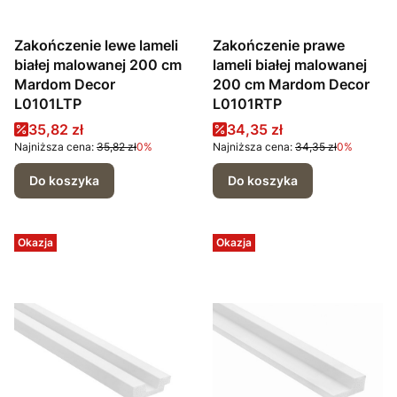
Zakończenie lewe lameli
Zakończenie prawe
białej malowanej 200 cm
lameli białej malowanej
Mardom Decor
200 cm Mardom Decor
L0101LTP
L0101RTP
Cena promocyjna
Cena promocyjna
35,82 zł
34,35 zł
Najniższa cena:
35,82 zł
0%
Najniższa cena:
34,35 zł
0%
Do koszyka
Do koszyka
Okazja
Okazja