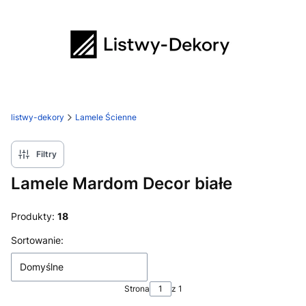
listwy-dekory
Lamele Ścienne
Filtry
Lamele Mardom Decor białe
Produkty:
18
Lista produktów
Sortowanie:
Domyślne
Strona
z 1