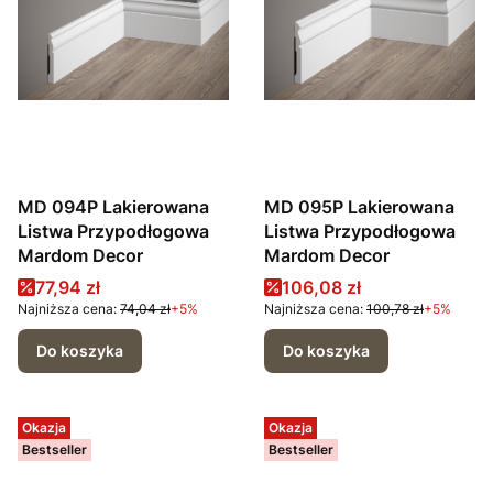
MD 094P Lakierowana
MD 095P Lakierowana
Listwa Przypodłogowa
Listwa Przypodłogowa
Mardom Decor
Mardom Decor
Cena promocyjna
Cena promocyjna
77,94 zł
106,08 zł
Najniższa cena:
74,04 zł
+5%
Najniższa cena:
100,78 zł
+5%
Do koszyka
Do koszyka
Okazja
Okazja
Bestseller
Bestseller