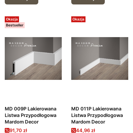
Okazja
Okazja
Bestseller
MD 009P Lakierowana
MD 011P Lakierowana
Listwa Przypodłogowa
Listwa Przypodłogowa
Mardom Decor
Mardom Decor
Cena promocyjna
Cena promocyjna
91,70 zł
44,96 zł