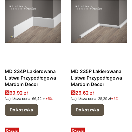
MD 234P Lakierowana
MD 235P Lakierowana
Listwa Przypodłogowa
Listwa Przypodłogowa
Mardom Decor
Mardom Decor
Cena promocyjna
Cena promocyjna
69,92 zł
26,62 zł
Najniższa cena:
66,42 zł
+5%
Najniższa cena:
25,29 zł
+5%
Do koszyka
Do koszyka
Okazja
Okazja