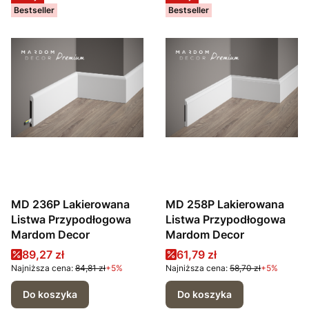
Bestseller
Bestseller
MD 236P Lakierowana
MD 258P Lakierowana
Listwa Przypodłogowa
Listwa Przypodłogowa
Mardom Decor
Mardom Decor
Cena promocyjna
Cena promocyjna
89,27 zł
61,79 zł
Najniższa cena:
84,81 zł
+5%
Najniższa cena:
58,70 zł
+5%
Do koszyka
Do koszyka