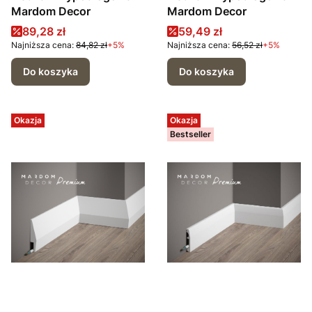
Mardom Decor
Mardom Decor
Cena promocyjna
Cena promocyjna
89,28 zł
59,49 zł
Najniższa cena:
84,82 zł
+5%
Najniższa cena:
56,52 zł
+5%
Do koszyka
Do koszyka
Okazja
Okazja
Bestseller