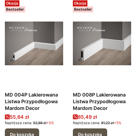
Okazja
Okazja
Bestseller
Bestseller
MD 004P Lakierowana
MD 008P Lakierowana
Listwa Przypodłogowa
Listwa Przypodłogowa
Mardom Decor
Mardom Decor
Cena promocyjna
Cena promocyjna
55,64 zł
85,49 zł
Najniższa cena:
52,86 zł
+5%
Najniższa cena:
81,22 zł
+5%
Do koszyka
Do koszyka