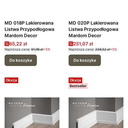
MD 018P Lakierowana
MD 020P Lakierowana
Listwa Przypodłogowa
Listwa Przypodłogowa
Mardom Decor
Mardom Decor
Cena promocyjna
Cena promocyjna
65,22 zł
251,07 zł
Najniższa cena:
61,96 zł
+5%
Najniższa cena:
238,52 zł
+5%
Do koszyka
Do koszyka
Okazja
Okazja
Bestseller