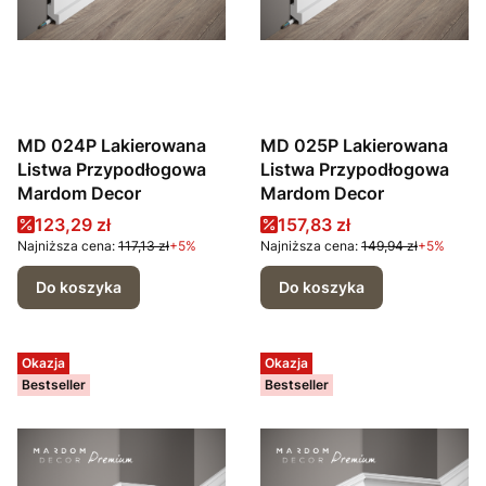
MD 024P Lakierowana
MD 025P Lakierowana
Listwa Przypodłogowa
Listwa Przypodłogowa
Mardom Decor
Mardom Decor
Cena promocyjna
Cena promocyjna
123,29 zł
157,83 zł
Najniższa cena:
117,13 zł
+5%
Najniższa cena:
149,94 zł
+5%
Do koszyka
Do koszyka
Okazja
Okazja
Bestseller
Bestseller