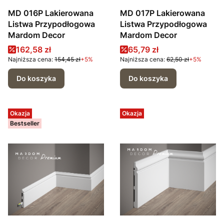
MD 016P Lakierowana
MD 017P Lakierowana
Listwa Przypodłogowa
Listwa Przypodłogowa
Mardom Decor
Mardom Decor
Cena promocyjna
Cena promocyjna
162,58 zł
65,79 zł
Najniższa cena:
154,45 zł
+5%
Najniższa cena:
62,50 zł
+5%
Do koszyka
Do koszyka
Okazja
Okazja
Bestseller