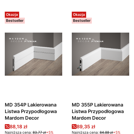
Okazja
Okazja
Bestseller
Bestseller
MD 354P Lakierowana
MD 355P Lakierowana
Listwa Przypodłogowa
Listwa Przypodłogowa
Mardom Decor
Mardom Decor
Cena promocyjna
Cena promocyjna
88,18 zł
89,35 zł
Najniższa cena:
83,77 zł
+5%
Najniższa cena:
84,88 zł
+5%