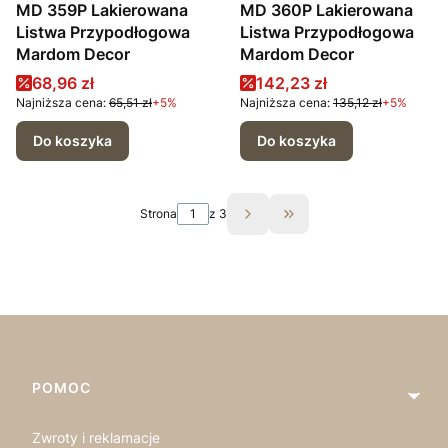
MD 359P Lakierowana
MD 360P Lakierowana
Listwa Przypodłogowa
Listwa Przypodłogowa
Mardom Decor
Mardom Decor
Cena promocyjna
Cena promocyjna
68,96 zł
142,23 zł
Najniższa cena:
65,51 zł
+5%
Najniższa cena:
135,12 zł
+5%
Do koszyka
Do koszyka
Strona
z 3
Przejdź do ostatniej st
Linki w stopce
POMOC
Zwroty i reklamacje