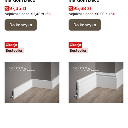
Mardom Decor
Mardom Decor
Cena promocyjna
Cena promocyjna
97,35 zł
95,68 zł
Najniższa cena:
92,48 zł
+5%
Najniższa cena:
90,90 zł
+5%
Do koszyka
Do koszyka
Okazja
Okazja
Bestseller
Bestseller