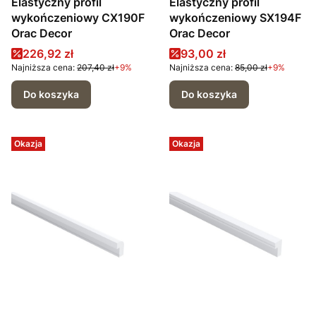
Elastyczny profil
Elastyczny profil
wykończeniowy CX190F
wykończeniowy SX194F
Orac Decor
Orac Decor
Cena promocyjna
Cena promocyjna
226,92 zł
93,00 zł
Najniższa cena:
207,40 zł
+9%
Najniższa cena:
85,00 zł
+9%
Do koszyka
Do koszyka
Okazja
Okazja