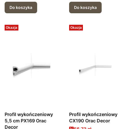
Do koszyka
Do koszyka
Okazja
Okazja
Profil wykończeniowy
Profil wykończeniowy
5,5 cm PX169 Orac
CX190 Orac Decor
Decor
Cena promocyjna