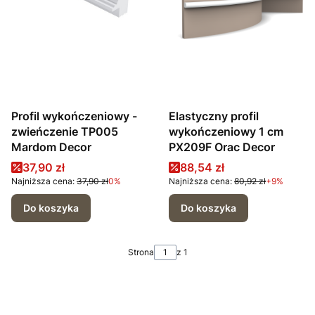
Profil wykończeniowy -
Elastyczny profil
zwieńczenie TP005
wykończeniowy 1 cm
Mardom Decor
PX209F Orac Decor
Cena promocyjna
Cena promocyjna
37,90 zł
88,54 zł
Najniższa cena:
37,90 zł
0%
Najniższa cena:
80,92 zł
+9%
Do koszyka
Do koszyka
Strona
z 1