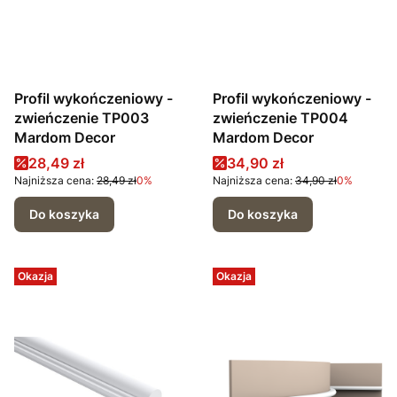
Profil wykończeniowy -
Profil wykończeniowy -
zwieńczenie TP003
zwieńczenie TP004
Mardom Decor
Mardom Decor
Cena promocyjna
Cena promocyjna
28,49 zł
34,90 zł
Najniższa cena:
28,49 zł
0%
Najniższa cena:
34,90 zł
0%
Do koszyka
Do koszyka
Okazja
Okazja