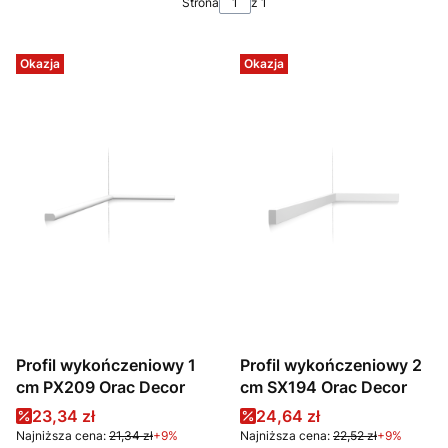
Strona
z 1
Okazja
Okazja
Profil wykończeniowy 1
Profil wykończeniowy 2
cm PX209 Orac Decor
cm SX194 Orac Decor
Cena promocyjna
Cena promocyjna
23,34 zł
24,64 zł
Najniższa cena:
21,34 zł
+9%
Najniższa cena:
22,52 zł
+9%