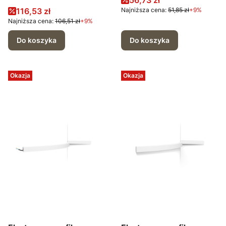
56,73 zł
Cena promocyjna
116,53 zł
Najniższa cena:
51,85 zł
+9%
Najniższa cena:
106,51 zł
+9%
Do koszyka
Do koszyka
Okazja
Okazja