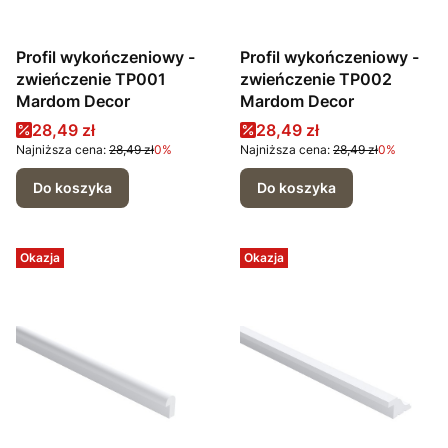
Profil wykończeniowy -
Profil wykończeniowy -
zwieńczenie TP001
zwieńczenie TP002
Mardom Decor
Mardom Decor
Cena promocyjna
Cena promocyjna
28,49 zł
28,49 zł
Najniższa cena:
28,49 zł
0%
Najniższa cena:
28,49 zł
0%
Do koszyka
Do koszyka
Okazja
Okazja