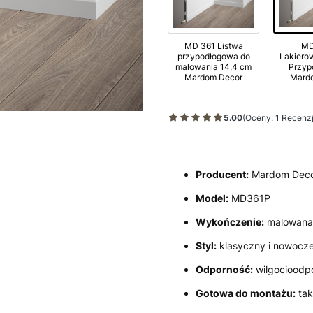
MD 361 Listwa
MD
przypodłogowa do
Lakiero
malowania 14,4 cm
Przyp
Mardom Decor
Mard
5.00
(Oceny: 1 Recenzj
Producent:
Mardom Dec
Model:
MD361P
Wykończenie:
malowana 
Styl:
klasyczny i nowocz
Odporność:
wilgocioodp
Gotowa do montażu:
tak