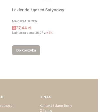
Lakier do Łączeń Satynowy
PRODUCENT
MARDOM DECOR
Cena promocyjna
27,44 zł
Najniższa cena:
26,07 zł
+5%
Do koszyka
JE
O NAS
watności
Kontakt i dane firmy
O firmie