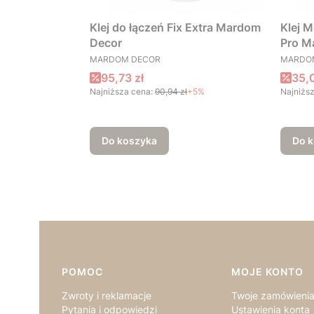
Klej do łączeń Fix Extra Mardom
Klej M
Decor
Pro M
PRODUCENT
PRODU
MARDOM DECOR
MARDO
Cena promocyjna
Cen
95,73 zł
35,0
Najniższa cena:
90,94 zł
+5%
Najniższ
Do koszyka
Do 
Linki w stopce
POMOC
MOJE KONTO
Zwroty i reklamacje
Twoje zamówieni
Pytania i odpowiedzi
Ustawienia konta