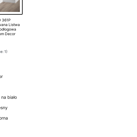
 361P
wana Listwa
odłogowa
om Decor
e: 1)
or
na biało
esny
orna