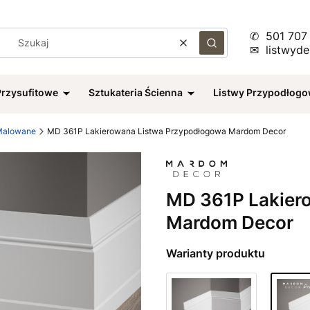
✆ 501 707
Wyczyść
Szukaj
✉ listwyd
Przysufitowe
Sztukateria Ścienna
Listwy Przypodłog
Malowane
MD 361P Lakierowana Listwa Przypodłogowa Mardom Decor
MD 361P Lakier
Mardom Decor
Warianty produktu