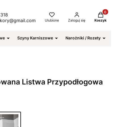
Produkty w kos
 318
ekory@gmail.com
Ulubione
Zaloguj się
Koszyk
owe
Szyny Karniszowe
Narożniki / Rozety
Kleje /
owana Listwa Przypodłogowa