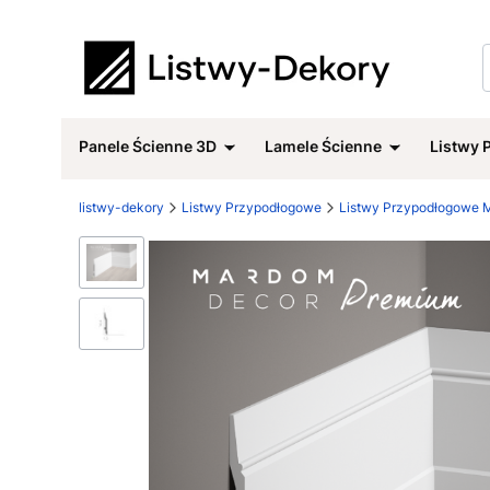
Panele Ścienne 3D
Lamele Ścienne
Listwy 
listwy-dekory
Listwy Przypodłogowe
Listwy Przypodłogowe 