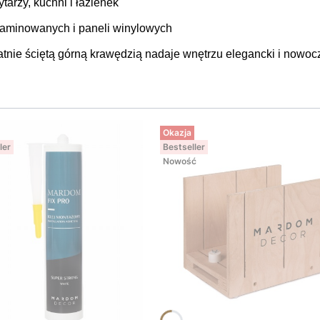
ytarzy, kuchni i łazienek
laminowanych i paneli winylowych
tnie ściętą górną krawędzią nadaje wnętrzu elegancki i nowoc
Okazja
ler
Bestseller
Nowość