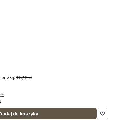
obniżką:
117,12 zł
ść:
ć
Dodaj do koszyka