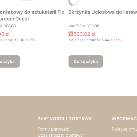
ontażowy do sztukaterii Fix
Skrzynka Uciosowa do listew
ardom Decor
CENT
PRODUCENT
M DECOR
MARDOM DECOR
a promocyjna
Cena promocyjna
5 zł
563,62 zł
a cena:
33,30 zł
+5%
Najniższa cena:
535,44 zł
+5%
koszyka
Do koszyka
PŁATNOŚCI I DOSTAWA
INFORMAC
a
Formy płatności
Polityka pry
Czas i koszty dostawy