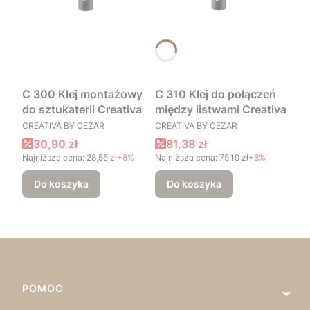
C 300 Klej montażowy
C 310 Klej do połączeń
do sztukaterii Creativa
między listwami Creativa
PRODUCENT
PRODUCENT
CREATIVA BY CEZAR
CREATIVA BY CEZAR
Cena promocyjna
Cena promocyjna
30,90 zł
81,38 zł
Najniższa cena:
28,55 zł
+8%
Najniższa cena:
75,19 zł
+8%
Do koszyka
Do koszyka
Linki w stopce
POMOC